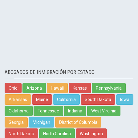
ABOGADOS DE INMIGRACIÓN POR ESTADO
Ohio
Arizona
Hawaii
Kansas
Pennsylvania
Arkansas
Maine
California
South Dakota
Iowa
Oklahoma
Tennessee
Indiana
West Virginia
Georgia
Michigan
District of Columbia
North Dakota
North Carolina
Washington