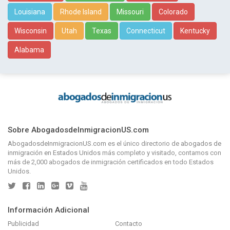
Louisiana
Rhode Island
Missouri
Colorado
Wisconsin
Utah
Texas
Connecticut
Kentucky
Alabama
Sobre AbogadosdeInmigracionUS.com
AbogadosdeInmigracionUS.com
es el único directorio de
abogados de
inmigración en Estados Unidos
más completo y visitado, contamos con
más de 2,000 abogados de inmigración certificados en todo Estados
Unidos.
Información Adicional
Publicidad
Contacto