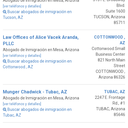
Abogado de Inmigración en Mesa, Arizona
Blvd.
[ver teléfonos y detalles]
Suite 1600
Buscar abogados de inmigración en
TUCSON, Arizona
Tucson, AZ
85711
Law Offices of Alice Vacek Aranda,
COTTONWOOD ,
AZ
PLLC
Cottonwood Small
Abogado de Inmigración en Mesa, Arizona
Business Center
[ver teléfonos y detalles]
821 North Main
Buscar abogados de inmigración en
Street
Cottonwood , AZ
COTTONWOOD ,
Arizona 86326
Munger Chadwick - Tubac, AZ
TUBAC, AZ
2247 E. Frontage
Abogado de Inmigración en Mesa, Arizona
Rd., #1
[ver teléfonos y detalles]
TUBAC, Arizona
Buscar abogados de inmigración en
85646
Tubac, AZ