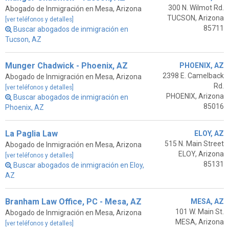
300 N. Wilmot Rd.
Abogado de Inmigración en Mesa, Arizona
TUCSON, Arizona
[ver teléfonos y detalles]
85711
Buscar abogados de inmigración en
Tucson, AZ
Munger Chadwick - Phoenix, AZ
PHOENIX, AZ
2398 E. Camelback
Abogado de Inmigración en Mesa, Arizona
Rd.
[ver teléfonos y detalles]
PHOENIX, Arizona
Buscar abogados de inmigración en
85016
Phoenix, AZ
La Paglia Law
ELOY, AZ
515 N. Main Street
Abogado de Inmigración en Mesa, Arizona
ELOY, Arizona
[ver teléfonos y detalles]
85131
Buscar abogados de inmigración en Eloy,
AZ
Branham Law Office, PC - Mesa, AZ
MESA, AZ
101 W. Main St.
Abogado de Inmigración en Mesa, Arizona
MESA, Arizona
[ver teléfonos y detalles]