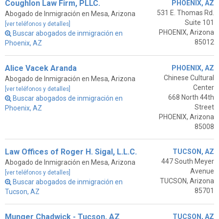
Coughlon Law Firm, PLLC.
PHOENIX, AZ
531 E. Thomas Rd.
Abogado de Inmigración en Mesa, Arizona
Suite 101
[ver teléfonos y detalles]
PHOENIX, Arizona
Buscar abogados de inmigración en
85012
Phoenix, AZ
Alice Vacek Aranda
PHOENIX, AZ
Chinese Cultural
Abogado de Inmigración en Mesa, Arizona
Center
[ver teléfonos y detalles]
668 North 44th
Buscar abogados de inmigración en
Street
Phoenix, AZ
PHOENIX, Arizona
85008
Law Offices of Roger H. Sigal, L.L.C.
TUCSON, AZ
447 South Meyer
Abogado de Inmigración en Mesa, Arizona
Avenue
[ver teléfonos y detalles]
TUCSON, Arizona
Buscar abogados de inmigración en
85701
Tucson, AZ
Munger Chadwick - Tucson, AZ
TUCSON, AZ