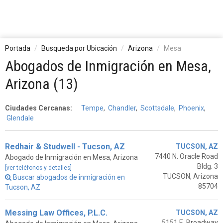
Portada
Busqueda por Ubicación
Arizona
Mesa
Abogados de Inmigración en Mesa,
Arizona (13)
Ciudades Cercanas:
Tempe
,
Chandler
,
Scottsdale
,
Phoenix
,
Glendale
Redhair & Studwell - Tucson, AZ
TUCSON, AZ
7440 N. Oracle Road
Abogado de Inmigración en Mesa, Arizona
Bldg. 3
[ver teléfonos y detalles]
TUCSON, Arizona
Buscar abogados de inmigración en
85704
Tucson, AZ
Messing Law Offices, P.L.C.
TUCSON, AZ
5151 E. Broadway