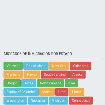
ABOGADOS DE INMIGRACIÓN POR ESTADO
Vermont
Rhode Island
New York
Oklahoma
Maryland
Hawaii
South Carolina
Alaska
Oregon
Texas
North Carolina
Iowa
District of Columbia
Maine
Utah
Illinois
Washington
Nebraska
Michigan
Connecticut