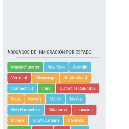
ABOGADOS DE INMIGRACIÓN POR ESTADO
Massachusetts
New York
Georgia
Vermont
Mississippi
Rhode Island
Connecticut
Idaho
District of Columbia
Iowa
Kansas
Maine
Alaska
New Hampshire
Oklahoma
Louisiana
Indiana
South Carolina
Colorado