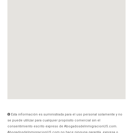
Esta información es suministrada para el uso personal solamente y no
se puede utilizar para cualquier propósito comercial sin el
consentimiento escrito expreso de AbogadosdeInmigracionUS.com.
AbogadosdeInmigracionUS.com no hace ninguna garantía, expresa o