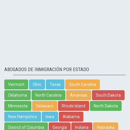
ABOGADOS DE INMIGRACIÓN POR ESTADO
Vermont
Ohio
Texas
South Carolina
Oklahoma
North Carolina
Arkansas
South Dakota
Minnesota
Delaware
Rhode Island
North Dakota
New Hampshire
Iowa
Alabama
District of Columbia
Georgia
Indiana
Nebraska