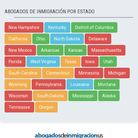
ABOGADOS DE INMIGRACIÓN POR ESTADO
New Hampshire
Kentucky
District of Columbia
California
Ohio
North Dakota
Delaware
New Mexico
Arkansas
Kansas
Massachusetts
Florida
West Virginia
Texas
Iowa
Utah
South Carolina
Connecticut
Minnesota
Michigan
Wyoming
Pennsylvania
Louisiana
Montana
Wisconsin
South Dakota
Mississippi
Alaska
Tennessee
Oregon