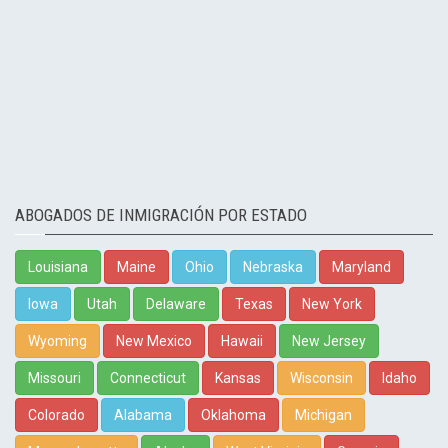
ABOGADOS DE INMIGRACIÓN POR ESTADO
Louisiana
Maine
Ohio
Nebraska
Maryland
Iowa
Utah
Delaware
Texas
New York
Wyoming
New Mexico
Hawaii
New Jersey
Missouri
Connecticut
Kansas
Wisconsin
Idaho
Colorado
Alabama
Oklahoma
Michigan