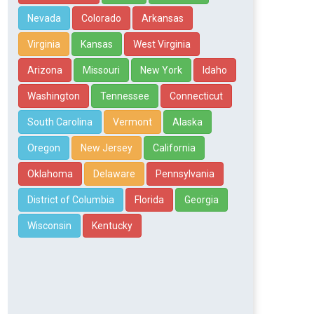
Nevada
Colorado
Arkansas
Virginia
Kansas
West Virginia
Arizona
Missouri
New York
Idaho
Washington
Tennessee
Connecticut
South Carolina
Vermont
Alaska
Oregon
New Jersey
California
Oklahoma
Delaware
Pennsylvania
District of Columbia
Florida
Georgia
Wisconsin
Kentucky