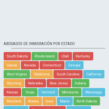
ABOGADOS DE INMIGRACIÓN POR ESTADO
South Dakota
Rhode Island
Utah
Kentucky
Hawaii
Nevada
Connecticut
Georgia
West Virginia
Oklahoma
South Carolina
California
Wyoming
Nebraska
New Jersey
Indiana
Kansas
Texas
Vermont
Minnesota
Mississippi
Maryland
Alaska
Iowa
Maine
North Dakota