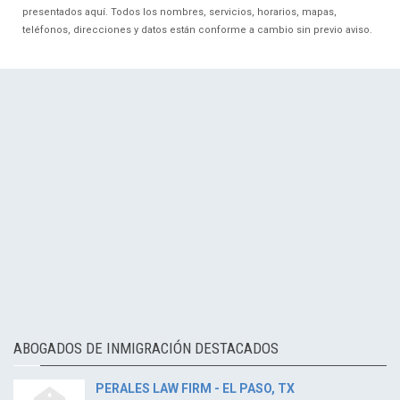
presentados aquí. Todos los nombres, servicios, horarios, mapas,
teléfonos, direcciones y datos están conforme a cambio sin previo aviso.
ABOGADOS DE INMIGRACIÓN DESTACADOS
PERALES LAW FIRM - EL PASO, TX