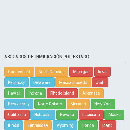
ABOGADOS DE INMIGRACIÓN POR ESTADO
Connecticut
North Carolina
Michigan
Iowa
Kentucky
Delaware
Massachusetts
Utah
Hawaii
Indiana
Rhode Island
Arkansas
New Jersey
North Dakota
Missouri
New York
California
Nebraska
Nevada
Louisiana
Alaska
Illinois
Tennessee
Wyoming
Florida
Idaho