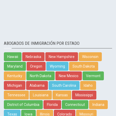
ABOGADOS DE INMIGRACIÓN POR ESTADO
Hawaii
Nebraska
New Hampshire
Wisconsin
Maryland
Oregon
Wyoming
South Dakota
Kentucky
North Dakota
New Mexico
Vermont
Michigan
Alabama
South Carolina
Idaho
Tennessee
Louisiana
Kansas
Mississippi
District of Columbia
Florida
Connecticut
Indiana
Texas
Iowa
Illinois
Colorado
Missouri