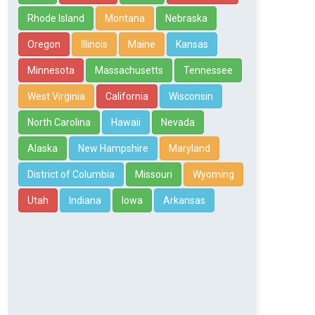
Rhode Island
Montana
Nebraska
Oregon
Illinois
Maine
Kansas
Minnesota
Massachusetts
Tennessee
West Virginia
California
Wisconsin
North Carolina
Hawaii
Nevada
Alaska
New Hampshire
Maryland
District of Columbia
Missouri
Wyoming
Utah
Indiana
Iowa
Arkansas