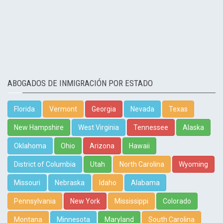
ABOGADOS DE INMIGRACIÓN POR ESTADO
Florida
Vermont
Georgia
Nevada
Texas
New Hampshire
West Virginia
Tennessee
Alaska
Oklahoma
Ohio
Arizona
Hawaii
District of Columbia
Utah
North Carolina
Wyoming
Missouri
Nebraska
Idaho
Alabama
Pennsylvania
New York
Mississippi
Colorado
Montana
Minnesota
Maryland
South Carolina