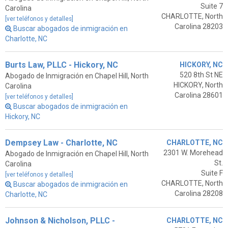
Suite 7
Carolina
CHARLOTTE, North
[ver teléfonos y detalles]
Carolina 28203
Buscar abogados de inmigración en
Charlotte, NC
Burts Law, PLLC - Hickory, NC
HICKORY, NC
520 8th St NE
Abogado de Inmigración en Chapel Hill, North
HICKORY, North
Carolina
Carolina 28601
[ver teléfonos y detalles]
Buscar abogados de inmigración en
Hickory, NC
Dempsey Law - Charlotte, NC
CHARLOTTE, NC
2301 W. Morehead
Abogado de Inmigración en Chapel Hill, North
St.
Carolina
Suite F
[ver teléfonos y detalles]
CHARLOTTE, North
Buscar abogados de inmigración en
Carolina 28208
Charlotte, NC
Johnson & Nicholson, PLLC -
CHARLOTTE, NC