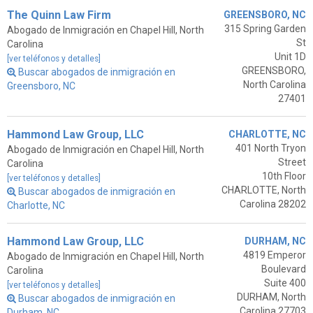
The Quinn Law Firm
GREENSBORO, NC
315 Spring Garden
Abogado de Inmigración en Chapel Hill, North
St
Carolina
Unit 1D
[ver teléfonos y detalles]
GREENSBORO,
Buscar abogados de inmigración en
North Carolina
Greensboro, NC
27401
Hammond Law Group, LLC
CHARLOTTE, NC
401 North Tryon
Abogado de Inmigración en Chapel Hill, North
Street
Carolina
10th Floor
[ver teléfonos y detalles]
CHARLOTTE, North
Buscar abogados de inmigración en
Carolina 28202
Charlotte, NC
Hammond Law Group, LLC
DURHAM, NC
4819 Emperor
Abogado de Inmigración en Chapel Hill, North
Boulevard
Carolina
Suite 400
[ver teléfonos y detalles]
DURHAM, North
Buscar abogados de inmigración en
Carolina 27703
Durham, NC