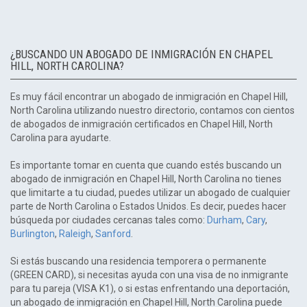
¿BUSCANDO UN ABOGADO DE INMIGRACIÓN EN CHAPEL
HILL, NORTH CAROLINA?
Es muy fácil encontrar un abogado de inmigración en Chapel Hill,
North Carolina utilizando nuestro directorio, contamos con cientos
de abogados de inmigración certificados en Chapel Hill, North
Carolina para ayudarte.
Es importante tomar en cuenta que cuando estés buscando un
abogado de inmigración en Chapel Hill, North Carolina no tienes
que limitarte a tu ciudad, puedes utilizar un abogado de cualquier
parte de North Carolina o Estados Unidos. Es decir, puedes hacer
búsqueda por ciudades cercanas tales como:
Durham
,
Cary
,
Burlington
,
Raleigh
,
Sanford
.
Si estás buscando una residencia temporera o permanente
(GREEN CARD), si necesitas ayuda con una visa de no inmigrante
para tu pareja (VISA K1), o si estas enfrentando una deportación,
un abogado de inmigración en Chapel Hill, North Carolina puede