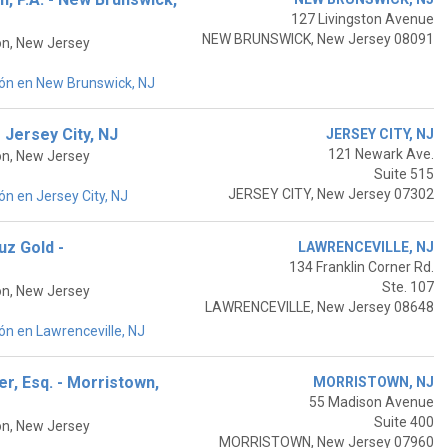
127 Livingston Avenue
NEW BRUNSWICK, New Jersey 08091
on, New Jersey
ón en New Brunswick, NJ
 Jersey City, NJ
JERSEY CITY, NJ
121 Newark Ave.
on, New Jersey
Suite 515
JERSEY CITY, New Jersey 07302
n en Jersey City, NJ
uz Gold -
LAWRENCEVILLE, NJ
134 Franklin Corner Rd.
Ste. 107
on, New Jersey
LAWRENCEVILLE, New Jersey 08648
n en Lawrenceville, NJ
r, Esq. - Morristown,
MORRISTOWN, NJ
55 Madison Avenue
Suite 400
on, New Jersey
MORRISTOWN, New Jersey 07960