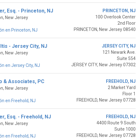
r, Esq. - Princeton, NJ
PRINCETON, NJ
100 Overlook Center
on, New Jersey
2nd Floor
PRINCETON, New Jersey 08540
n en Princeton, NJ
tis - Jersey City, NJ
JERSEY CITY, NJ
121 Newark Ave.
on, New Jersey
Suite 554
JERSEY CITY, New Jersey 07302
n en Jersey City, NJ
o & Associates, PC
FREEHOLD, NJ
2 Market Yard
on, New Jersey
Floor 1
FREEHOLD, New Jersey 07728
ón en Freehold, NJ
r, Esq. - Freehold, NJ
FREEHOLD, NJ
4400 Route 9 South
on, New Jersey
Suite 1000
FREEHOLD, New Jersey 07728
ón en Freehold, NJ