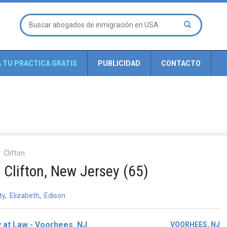
A TU PRACTICA GRATIS
PUBLICIDAD
CONTACTO
Clifton
Clifton, New Jersey (65)
ty
,
Elizabeth
,
Edison
y at Law - Voorhees, NJ
VOORHEES, NJ