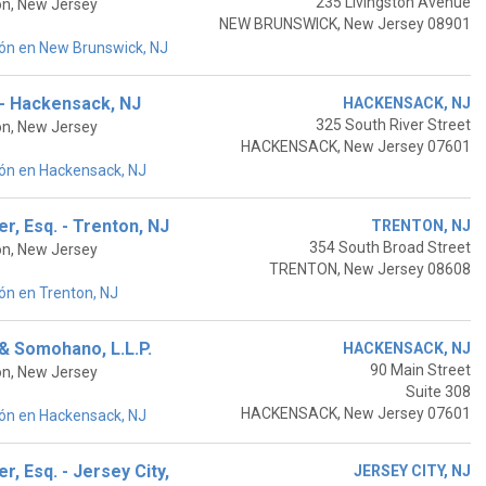
235 Livingston Avenue
on, New Jersey
NEW BRUNSWICK, New Jersey 08901
ón en New Brunswick, NJ
 - Hackensack, NJ
HACKENSACK, NJ
325 South River Street
on, New Jersey
HACKENSACK, New Jersey 07601
ón en Hackensack, NJ
r, Esq. - Trenton, NJ
TRENTON, NJ
354 South Broad Street
on, New Jersey
TRENTON, New Jersey 08608
ón en Trenton, NJ
 & Somohano, L.L.P.
HACKENSACK, NJ
90 Main Street
on, New Jersey
Suite 308
HACKENSACK, New Jersey 07601
ón en Hackensack, NJ
r, Esq. - Jersey City,
JERSEY CITY, NJ