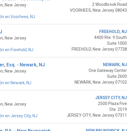
2 Woodbrook Road
on, New Jersey
VOORHEES, New Jersey 08043
ón en Voorhees, NJ
J
FREEHOLD, NJ
4400 Rte. 9 South
on, New Jersey
Suite 1000
FREEHOLD, New Jersey 07728
ón en Freehold, NJ
r, Esq. - Newark, NJ
NEWARK, NJ
One Gateway Center
on, New Jersey
Suite 2600
NEWARK, New Jersey 07102
ón en Newark, NJ
JERSEY CITY, NJ
2500 Plaza Five
on, New Jersey
Ste. 2519
JERSEY CITY, New Jersey 07311
n en Jersey City, NJ
, P.A. - New Brunswick,
NEW BRUNSWICK, NJ