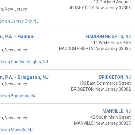
14 Oakland Avenue
JERSEY CITY, New Jersey 07306
on, New Jersey
n en Jersey City, NJ
, P.A. - Haddon
HADDON HEIGHTS, NJ
111 White Horse Pike
HADDON HEIGHTS, New Jersey 08035
on, New Jersey
ón en Haddon Heights, NJ
 P.A. - Bridgeton, NJ
BRIDGETON, NJ
196 East Commerce Street
on, New Jersey
BRIDGETON, New Jersey 08302
ón en Bridgeton, NJ
MANVILLE, NJ
42 South Main Street
on, New Jersey
MANVILLE, New Jersey 08835
n en Manville, NJ