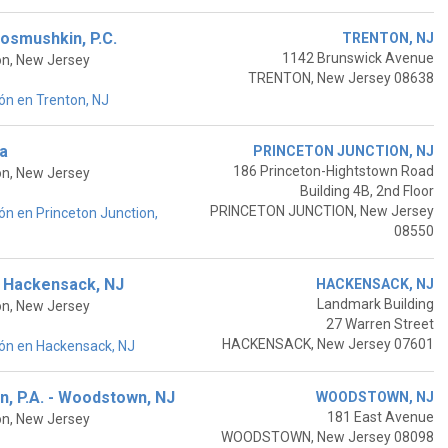
osmushkin, P.C.
TRENTON, NJ
1142 Brunswick Avenue
on, New Jersey
TRENTON, New Jersey 08638
ón en Trenton, NJ
ha
PRINCETON JUNCTION, NJ
186 Princeton-Hightstown Road
on, New Jersey
Building 4B, 2nd Floor
PRINCETON JUNCTION, New Jersey
n en Princeton Junction,
08550
- Hackensack, NJ
HACKENSACK, NJ
Landmark Building
on, New Jersey
27 Warren Street
HACKENSACK, New Jersey 07601
ón en Hackensack, NJ
, P.A. - Woodstown, NJ
WOODSTOWN, NJ
181 East Avenue
on, New Jersey
WOODSTOWN, New Jersey 08098