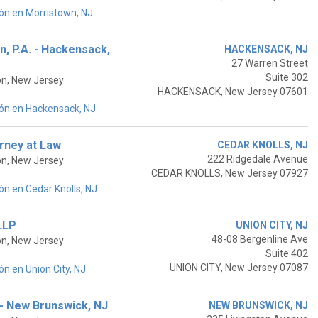
ón en Morristown, NJ
, P.A. - Hackensack,
HACKENSACK, NJ
27 Warren Street
Suite 302
on, New Jersey
HACKENSACK, New Jersey 07601
ón en Hackensack, NJ
rney at Law
CEDAR KNOLLS, NJ
222 Ridgedale Avenue
on, New Jersey
CEDAR KNOLLS, New Jersey 07927
n en Cedar Knolls, NJ
LLP
UNION CITY, NJ
48-08 Bergenline Ave
on, New Jersey
Suite 402
UNION CITY, New Jersey 07087
n en Union City, NJ
 - New Brunswick, NJ
NEW BRUNSWICK, NJ