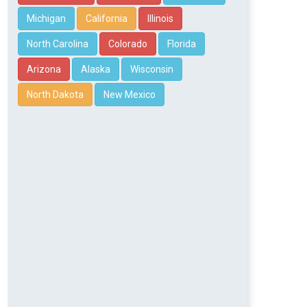
Michigan
California
Illinois
North Carolina
Colorado
Florida
Arizona
Alaska
Wisconsin
North Dakota
New Mexico