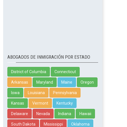
ABOGADOS DE INMIGRACIÓN POR ESTADO
District of Columbia
Connecticut
Arkansas
Maryland
Maine
Oregon
Iowa
Louisiana
Pennsylvania
Kansas
Vermont
Kentucky
Delaware
Nevada
Indiana
Hawaii
South Dakota
Mississippi
Oklahoma