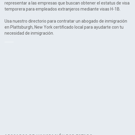
representar a las empresas que buscan obtener el estatus de visa
temporera para empleados extranjeros mediante visas H-1B.
Usa nuestro directorio para contratar un abogado de inmigración
en Plattsburgh, New York certificado local para ayudarte con tu
necesidad de inmigración.