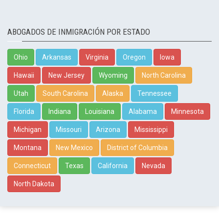
ABOGADOS DE INMIGRACIÓN POR ESTADO
Ohio
Arkansas
Virginia
Oregon
Iowa
Hawaii
New Jersey
Wyoming
North Carolina
Utah
South Carolina
Alaska
Tennessee
Florida
Indiana
Louisiana
Alabama
Minnesota
Michigan
Missouri
Arizona
Mississippi
Montana
New Mexico
District of Columbia
Connecticut
Texas
California
Nevada
North Dakota