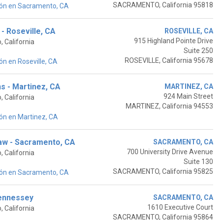
SACRAMENTO, California 95818
ión en Sacramento, CA
- Roseville, CA
ROSEVILLE, CA
915 Highland Pointe Drive
 California
Suite 250
ROSEVILLE, California 95678
n en Roseville, CA
ns - Martinez, CA
MARTINEZ, CA
924 Main Street
 California
MARTINEZ, California 94553
ón en Martinez, CA
Law - Sacramento, CA
SACRAMENTO, CA
700 University Drive Avenue
 California
Suite 130
SACRAMENTO, California 95825
ión en Sacramento, CA
Hennessey
SACRAMENTO, CA
1610 Executive Court
 California
SACRAMENTO, California 95864