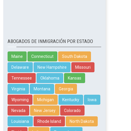
ABOGADOS DE INMIGRACIÓN POR ESTADO
Maine
Connecticut
South Dakota
Delaware
New Hampshire
Missouri
Tennessee
Oklahoma
Kansas
Virginia
Montana
Georgia
Wyoming
Michigan
Kentucky
Iowa
Nevada
New Jersey
Colorado
Louisiana
Rhode Island
North Dakota