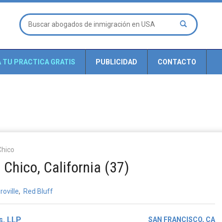
A TU PRACTICA GRATIS
PUBLICIDAD
CONTACTO
Chico
Chico, California (37)
roville
,
Red Bluff
s, LLP
SAN FRANCISCO, CA