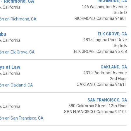
 - Richmond, CA
RICHMOND, CA
146 Washington Avenue
 California
Suite D
RICHMOND, California 94801
ión en Richmond, CA
gbu
ELK GROVE, CA
4815 Laguna Park Drive
 California
Suite B
ELK GROVE, California 95758
n en Elk Grove, CA
eys at Law
OAKLAND, CA
4319 Piedmont Avenue
 California
2nd Floor
OAKLAND, California 94611
ón en Oakland, CA
SAN FRANCISCO, CA
580 California Street, 12th Floor
 California
SAN FRANCISCO, California 94104
ón en San Francisco, CA