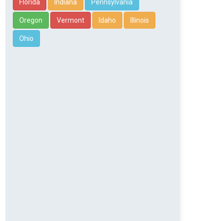
Florida
Indiana
Pennsylvania
Oregon
Vermont
Idaho
Illinois
Ohio